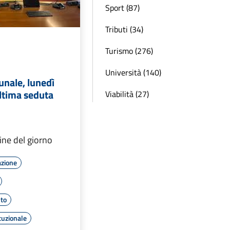
Sport (87)
Tributi (34)
Turismo (276)
Università (140)
unale, lunedì
ltima seduta
Viabilità (27)
dine del giorno
azione
to
tuzionale