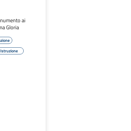
onumento ai
ma Gloria
azione
Istruzione