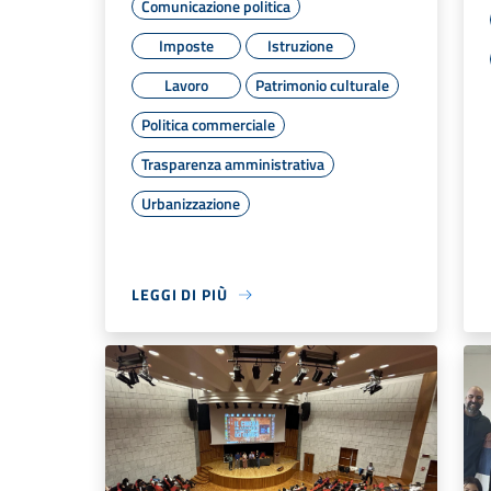
Comunicazione politica
Imposte
Istruzione
Lavoro
Patrimonio culturale
Politica commerciale
Trasparenza amministrativa
Urbanizzazione
LEGGI DI PIÙ