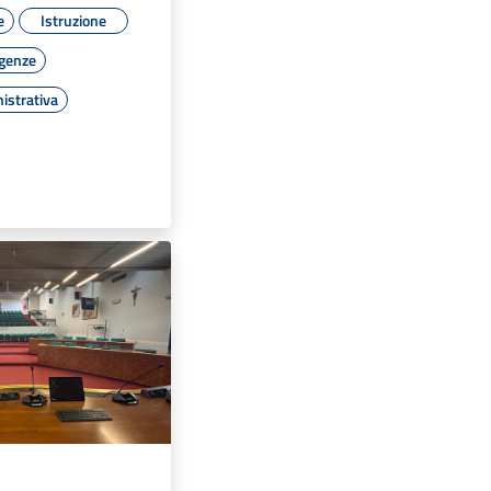
e
Istruzione
rgenze
istrativa