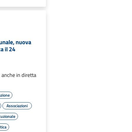
unale, nuova
a il 24
 anche in diretta
azione
Associazioni
tuzionale
tica