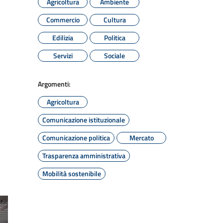
Agricoltura
Ambiente
Commercio
Cultura
Edilizia
Politica
Servizi
Sociale
Argomenti:
Agricoltura
Comunicazione istituzionale
Comunicazione politica
Mercato
Trasparenza amministrativa
Mobilità sostenibile