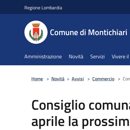
Salta al contenuto principale
Regione Lombardia
Comune di Montichiari
Amministrazione
Novità
Servizi
Vivere 
Home
>
Novità
>
Avvisi
>
Commercio
>
Con
Consiglio comuna
aprile la prossi