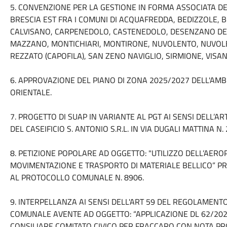
5. CONVENZIONE PER LA GESTIONE IN FORMA ASSOCIATA D
BRESCIA EST FRA I COMUNI DI ACQUAFREDDA, BEDIZZOLE, 
CALVISANO, CARPENEDOLO, CASTENEDOLO, DESENZANO DEL
MAZZANO, MONTICHIARI, MONTIRONE, NUVOLENTO, NUVOL
REZZATO (CAPOFILA), SAN ZENO NAVIGLIO, SIRMIONE, VISAN
6. APPROVAZIONE DEL PIANO DI ZONA 2025/2027 DELL'AM
ORIENTALE.
7. PROGETTO DI SUAP IN VARIANTE AL PGT AI SENSI DELL’AR
DEL CASEIFICIO S. ANTONIO S.R.L. IN VIA DUGALI MATTINA N
8. PETIZIONE POPOLARE AD OGGETTO: "UTILIZZO DELL’AERO
MOVIMENTAZIONE E TRASPORTO DI MATERIALE BELLICO” PR
AL PROTOCOLLO COMUNALE N. 8906.
9. INTERPELLANZA AI SENSI DELL'ART 59 DEL REGOLAMENT
COMUNALE AVENTE AD OGGETTO: “APPLICAZIONE DL 62/2024
CONSILIARE COMITATO CIVICO PER FRACCARO CON NOTA PROT