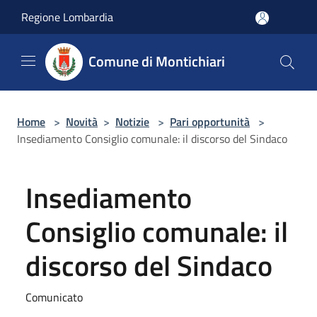
Salta al contenuto principale
Regione Lombardia
Comune di Montichiari
Home
>
Novità
>
Notizie
>
Pari opportunità
>
Insediamento Consiglio comunale: il discorso del Sindaco
Insediamento
Consiglio comunale: il
discorso del Sindaco
Comunicato