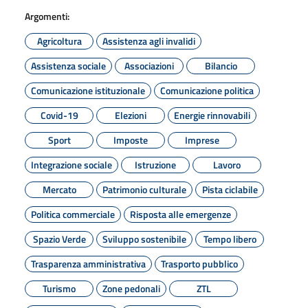
Argomenti:
Agricoltura
Assistenza agli invalidi
Assistenza sociale
Associazioni
Bilancio
Comunicazione istituzionale
Comunicazione politica
Covid-19
Elezioni
Energie rinnovabili
Sport
Imposte
Imprese
Integrazione sociale
Istruzione
Lavoro
Mercato
Patrimonio culturale
Pista ciclabile
Politica commerciale
Risposta alle emergenze
Spazio Verde
Sviluppo sostenibile
Tempo libero
Trasparenza amministrativa
Trasporto pubblico
Turismo
Zone pedonali
ZTL