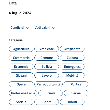
Data :
4 luglio 2024
Condividi
Vedi azioni
Categorie:
Agricoltura
Ambiente
Artigianato
Commercio
Comune
Cultura
Economia
Edilizia
Emergenza
Giovani
Lavoro
Mobilità
Opere
Pari opportunità
Politica
Protezione Civile
Scuola
Servizi
Sociale
Sport
Tributi