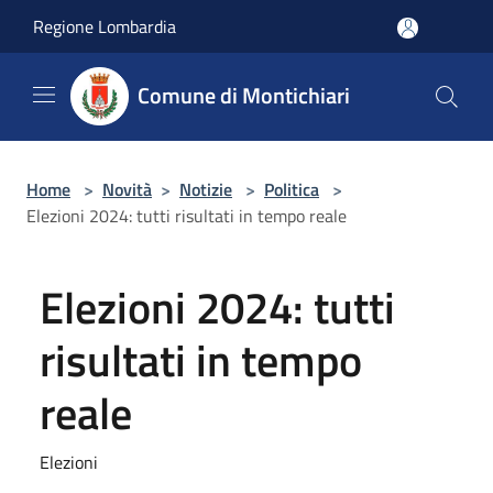
Salta al contenuto principale
Regione Lombardia
Comune di Montichiari
Home
>
Novità
>
Notizie
>
Politica
>
Elezioni 2024: tutti risultati in tempo reale
Elezioni 2024: tutti
risultati in tempo
reale
Elezioni