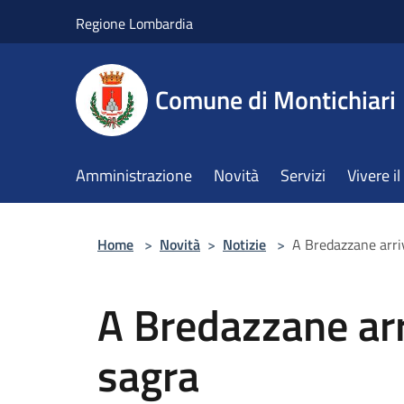
Salta al contenuto principale
Regione Lombardia
Comune di Montichiari
Amministrazione
Novità
Servizi
Vivere 
Home
>
Novità
>
Notizie
>
A Bredazzane arriv
A Bredazzane arri
sagra