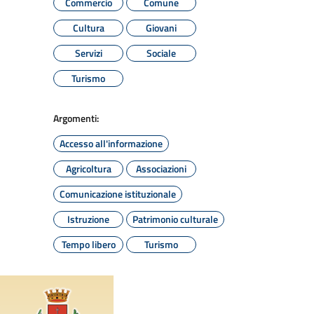
Commercio
Comune
Cultura
Giovani
Servizi
Sociale
Turismo
Argomenti:
Accesso all'informazione
Agricoltura
Associazioni
Comunicazione istituzionale
Istruzione
Patrimonio culturale
Tempo libero
Turismo