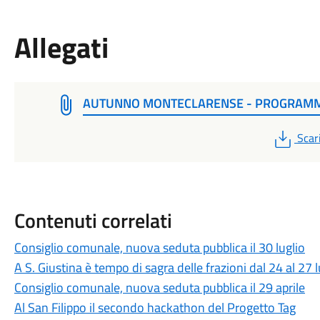
Allegati
AUTUNNO MONTECLARENSE - PROGRAM
PDF
Scar
Contenuti correlati
Consiglio comunale, nuova seduta pubblica il 30 luglio
A S. Giustina è tempo di sagra delle frazioni dal 24 al 27 l
Consiglio comunale, nuova seduta pubblica il 29 aprile
Al San Filippo il secondo hackathon del Progetto Tag