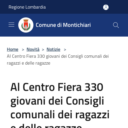
Salta al contenuto principale
Regione Lombardia
Comune di Montichiari
Home
>
Novità
>
Notizie
>
Al Centro Fiera 330 giovani dei Consigli comunali dei
ragazzi e delle ragazze
Al Centro Fiera 330
giovani dei Consigli
comunali dei ragazzi
e delle ragazze