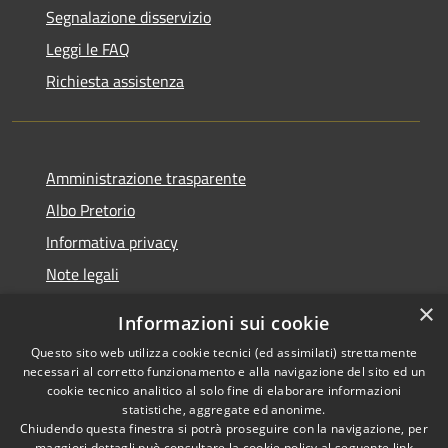
Segnalazione disservizio
Leggi le FAQ
Richiesta assistenza
Amministrazione trasparente
Albo Pretorio
Informativa privacy
Note legali
Dichiarazione di accessibilità
×
Informazioni sui cookie
Whisteblowing
Questo sito web utilizza cookie tecnici (ed assimilati) strettamente
necessari al corretto funzionamento e alla navigazione del sito ed un
cookie tecnico analitico al solo fine di elaborare informazioni
statistiche, aggregate ed anonime.
Chiudendo questa finestra si potrà proseguire con la navigazione, per
RSS
Copyright © 2026 • Comune di
maggiori dettagli può consultare la cookie policy al seguente
link