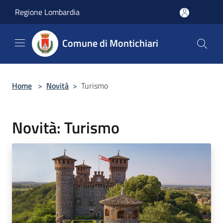
Salta al contenuto principale
Regione Lombardia
Comune di Montichiari
Home
>
Novità
>
Turismo
Novità: Turismo