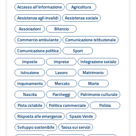
Accesso all'informazione
Agricoltura
Assistenza agli invalidi
Assistenza sociale
Associazioni
Bilancio
Commercio ambulante
Comunicazione istituzionale
Comunicazione politica
Sport
Imposte
Imprese
Integrazione sociale
Istruzione
Lavoro
Matrimonio
Inquinamento
Mercato
Morte
Nascita
Parcheggi
Patrimonio culturale
Pista ciclabile
Politica commerciale
Polizia
Risposta alle emergenze
Spazio Verde
Sviluppo sostenibile
Tassa sui servizi