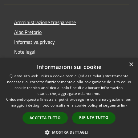
Amministrazione trasparente
Albo Pretorio
Informativa privacy
Note legali
Dichiarazione di accessibilità
×
Informazioni sui cookie
Whisteblowing
Questo sito web utilizza cookie tecnici (ed assimilati) strettamente
necessari al corretto funzionamento e alla navigazione del sito ed un
cookie tecnico analitico al solo fine di elaborare informazioni
statistiche, aggregate ed anonime.
Chiudendo questa finestra si potrà proseguire con la navigazione, per
RSS
Copyright © 2026 • Comune di
maggiori dettagli può consultare la cookie policy al seguente
link
Accessibilità
Montichiari • Powered by
Privacy
Municipium
Accesso
•
RIFIUTA TUTTO
ACCETTA TUTTO
Cookie
redazione
Mappa del sito
MOSTRA DETTAGLI