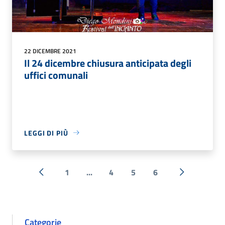
22 DICEMBRE 2021
Il 24 dicembre chiusura anticipata degli
uffici comunali
LEGGI DI PIÙ
1
...
4
5
6
« Precedente
Successiva 
Categorie