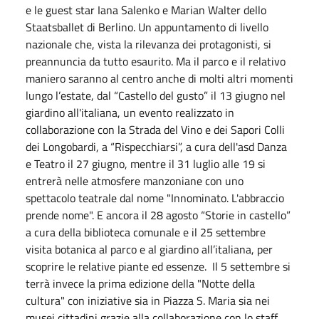
e le guest star Iana Salenko e Marian Walter dello
Staatsballet di Berlino. Un appuntamento di livello
nazionale che, vista la rilevanza dei protagonisti, si
preannuncia da tutto esaurito. Ma il parco e il relativo
maniero saranno al centro anche di molti altri momenti
lungo l’estate, dal “Castello del gusto” il 13 giugno nel
giardino all'italiana, un evento realizzato in
collaborazione con la Strada del Vino e dei Sapori Colli
dei Longobardi, a “Rispecchiarsi”, a cura dell'asd Danza
e Teatro il 27 giugno, mentre il 31 luglio alle 19 si
entrerà nelle atmosfere manzoniane con uno
spettacolo teatrale dal nome "Innominato. L'abbraccio
prende nome". E ancora il 28 agosto “Storie in castello”
a cura della biblioteca comunale e il 25 settembre
visita botanica al parco e al giardino all’italiana, per
scoprire le relative piante ed essenze. Il 5 settembre si
terrà invece la prima edizione della "Notte della
cultura" con iniziative sia in Piazza S. Maria sia nei
musei cittadini grazie alla collaborazione con lo staff