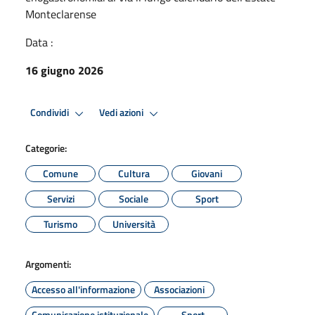
Monteclarense
Data :
16 giugno 2026
Condividi
Vedi azioni
Categorie:
Comune
Cultura
Giovani
Servizi
Sociale
Sport
Turismo
Università
Argomenti:
Accesso all'informazione
Associazioni
Comunicazione istituzionale
Sport