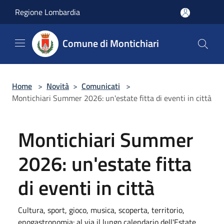
Salta al contenuto principale
Regione Lombardia
Comune di Montichiari
Home
>
Novità
>
Comunicati
>
Montichiari Summer 2026: un'estate fitta di eventi in città
Montichiari Summer
2026: un'estate fitta
di eventi in città
Cultura, sport, gioco, musica, scoperta, territorio,
enogastronomia: al via il lungo calendario dell'Estate